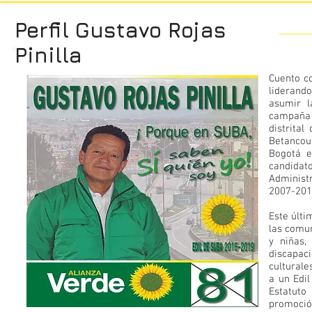
Perfil Gustavo Rojas
Pinilla
Cuento co
liderando
asumir l
campaña 
distrita
Betancour
Bogotá e
candidato
Administ
2007-201
Este últi
las comun
y niñas,
discapac
culturale
a un Edil
Estatuto
Edil Gustavo Roj
promoció